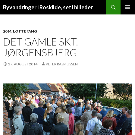
Søg
Byvandringer i Roskilde, set i billeder
VIDERE
PRIMÆ
TIL
MENU
INDHOLD
2014
,
LOTTE FANG
DET GAMLE SKT.
JØRGENSBJERG
27. AUGUST 2014
PETER RASMUSSEN