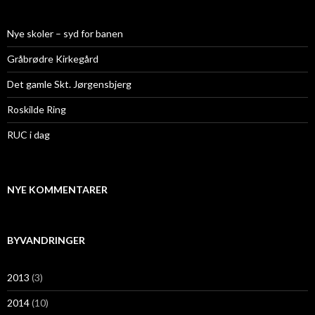
t
e
r
Nye skoler – syd for banen
:
Gråbrødre Kirkegård
Det gamle Skt. Jørgensbjerg
Roskilde Ring
RUC i dag
NYE KOMMENTARER
BYVANDRINGER
2013
(3)
2014
(10)