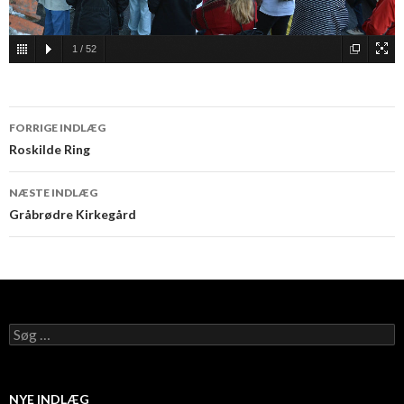
1
/
52
FORRIGE INDLÆG
Indlæg
Roskilde Ring
navigation
NÆSTE INDLÆG
Gråbrødre Kirkegård
S
ø
g
e
f
NYE INDLÆG