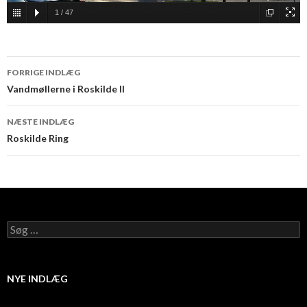
1
/
47
FORRIGE INDLÆG
Indlæg
Vandmøllerne i Roskilde II
navigation
NÆSTE INDLÆG
Roskilde Ring
S
ø
g
e
f
NYE INDLÆG
t
e