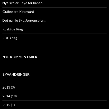
r
Nye skoler – syd for banen
:
Gråbrødre Kirkegård
Det gamle Skt. Jørgensbjerg
Roskilde Ring
RUC i dag
NYE KOMMENTARER
BYVANDRINGER
2013
(3)
2014
(10)
2015
(1)