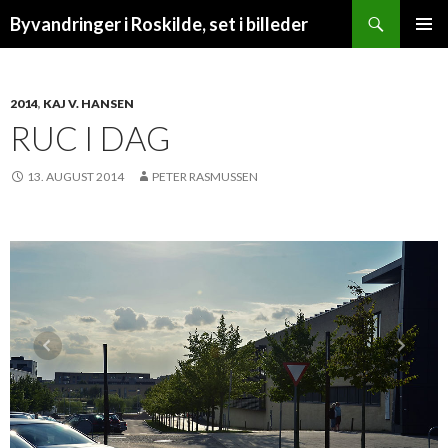
Søg
Byvandringer i Roskilde, set i billeder
VIDERE
PRIMÆ
TIL
MENU
INDHOLD
2014
,
KAJ V. HANSEN
RUC I DAG
13. AUGUST 2014
PETER RASMUSSEN